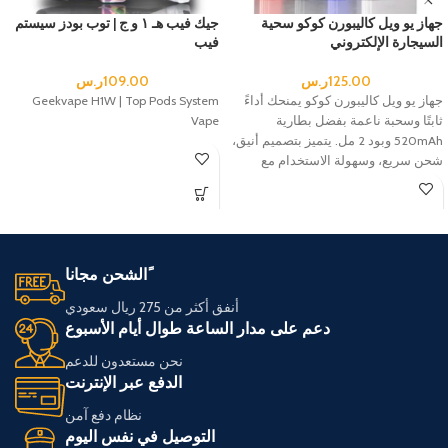
جهاز يو ويل كاليبورن كوكو سحية
جيك فيب هـ ١ و ج | توب بودز سيستم
السيجارة الإلكتروني
فيب
125.00
ر.س
109.00
ر.س
جهاز يو ويل كاليبورن كوكو يمنحك أداءً
Geekvape H1W | Top Pods System
ثابتًا وسحبة ناعمة بفضل بطارية
Vape
520mAh وبود 2 مل. يتميز بتصميم أنيق،
شحن سريع، وسهولة الاستخدام مع
السحبة الأوتوماتيكية. من أفضل خيارات
سحبة يو ويل الجديدة لعشاق سحية
السيجارة الإلكتروني في السعودية.
ًالشحن مجانا
أنفق أكثر من 275 ريال سعودي
دعم على مدار الساعة طوال أيام الأسبوع
نحن مستعدون للدعم
الدفع عبر الإنترنت
نظام دفع آمن
التوصيل في نفس اليوم