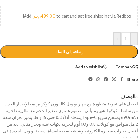
Redbox
to cart and get free shipping via
499.00
ر.س
Add
!
+
-
إضافة إلى السلة
Add to wishlist
Compare
Share:
الوصف
احصل على تجربة متطورة مع جهاز يو ويل كاليبورن كوكو برايم، الإصدار الجديد
من سلسلة كوكو الشهيرة. يأتي بتصميم عصري صغير الحجم مع بطارية داخلية
690mAh وشحن سريع Type-C يمنحك أداءً ثابتًا حتى 15 واط. يتميز بخزان سعة
2 مل متوافق مع كويلات 0.8 و1.0 أوم لتجربة نكهات غنية وبخار مثالي. يعد من
أفضل خيارات سجاره الكترونيه وشيشه سحبه لعشاق سحبة يو ويل الجديدة في
السعودية.