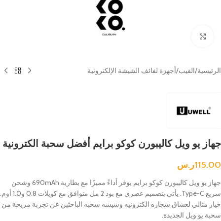
Click to enlarge
الرئيسية
/
الفيب
/
أجهزة لفائف الشيشة الإلكترونية
جهاز يو ويل كاليبورن كوكو برايم أفضل سحبة الكترونية
115.00
ر.س
جهاز يو ويل كاليبورن كوكو برايم يوفر أداءً مميزًا مع بطارية 690mAh وشحن
سريع Type-C. يأتي بتصميم عصري مع بود 2 مل متوافق مع كويلات 0.8 و1.0 أوم.
خيار مثالي لعشاق سجاره الكترونيه وشيشه سحبه الباحثين عن تجربة مريحة من
سحبة يو ويل الجديدة.