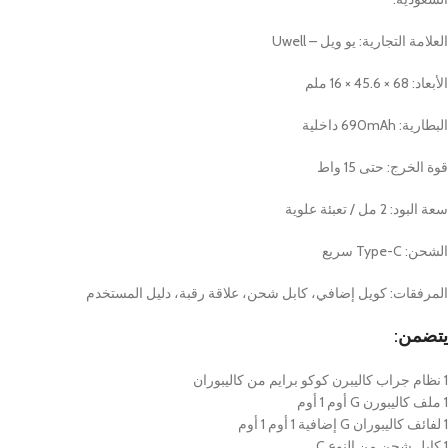
العلامة التجارية: يو ويل – Uwell
الأبعاد: 68 × 45.6 × 16 ملم
البطارية: 690mAh داخلية
قوة الخرج: حتى 15 واط
سعة البود: 2 مل / تعبئة علوية
الشحن: Type-C سريع
المرفقات: كويل إضافي، كابل شحن، علاقة رقبة، دليل المستخدم
يتضمن:
1 نظام جراب كاليبرن كوكو برايم من كاليبوران
1 ملف كاليبورن G أوم 1 أوم
1 لفائف كاليبوران G إضافية 1 أوم 1 أوم
1 كابل شحن من النوع C