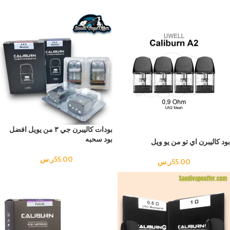
الجودة يُحدث فرقًا كبيرًا...
بودات كاليبرن جي ٣ من يويل افضل
بود سحبه
بود كاليبرن اي تو من يو ويل
55.00
ر.س
55.00
ر.س