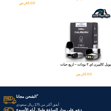
65.00
ر.س
يويل كاليبرن اي ٣ بودات – اربع حبات
55.00
ر.س
ًالشحن مجانا
أنفق أكثر من 275 ريال سعودي
دعم على مدار الساعة طوال أيام الأسبوع