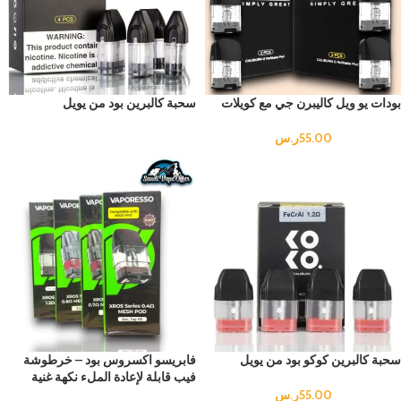
بودات یو ویل كاليبرن جي مع كويلات
سحبة كالبرين بود من يويل
55.00
ر.س
سحبة كالبرين كوكو بود من يويل
فابريسو اكسروس بود – خرطوشة
فيب قابلة لإعادة الملء نكهة غنية
55.00
ر.س