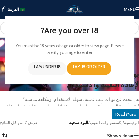
MENU
العربية
Are you over 18?
البود سحبه
You must be 18 years of age or older to view page. Please
verify your age to enter.
البود سحبه
I AM UNDER 18
I AM 18 OR OLDER
بودات الفيب – بودات فارغة | بودات قابلة
لإعادة التعبئة والاستبدال
هل تبحث عن بودات فيب عملية، سهلة الاستخدام، وبتكلفة مناسبة؟
تُعتبر أجهزة البود من أكثر خيارات الفيب انتشارًا بفضل سهولة الاستخدام، قلة
الصيانة، والأداء الممتاز. كما أن البودات القابلة لإعادة التعبئة تمنحك عمر استخدام
Read More
أطول وتجربة أكثر توفيرًا مقارنة ببعض الخيارات الأخرى.
الرئيسية
/
إكسسوارات الفيب
/
البود سحبه
عرض ⁦7⁩ من كل النتائج
ولأن الجودة هي أساس تجربة الفيب المثالية، فإن اختيار بودات أصلية وعالية
Show sidebar