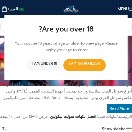
MENU
العربية
Are you over 18?
افضل نكهات سولت نيكوتين
You must be 18 years of age or older to view page. Please
verify your age to enter.
افضل نكهات سولت نيكوتين
I AM UNDER 18
I AM 18 OR OLDER
استمتع بتجربة فيب مختلفة مع سائل Salt Nic
يُعرف Salt Nicotine أو ما يُسمى بـ Salt Nic / Nic Salt / Saltnic بأنه أحد أكثر
أنواع سوائل الفيب سلاسة وراحة لمحبي أجهزة السحب الفموي (MTL). وعلى
عكس سوائل الفري بيس التقليدية، يمنحك الـ Salt Nic امتصاصًا أسرع للنيكوتين
مع سحبة ناعمة وخفيفة على الحلق، لتجربة أقرب إلى التدخين التقليدي ولكن
Read More
بإحساس أكثر راحة وانسيابية.
الرئيسية
/
نكهات فيب
/
افضل نكهات سولت نيكوتين
عرض 13–13 من أصل 13 نتيجة
يُعد Salt Nic الخيار المثالي للمبتدئين...
Show sidebar