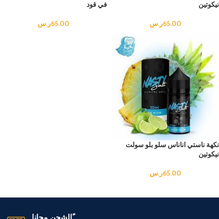
نيكوتين
في قود
65.00
ر.س
65.00
ر.س
نكهة ناستي اناناس سلو بلو سولت
نيكوتين
65.00
ر.س
ًالشحن مجانا