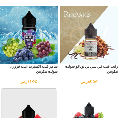
رايب فيب في سي تي توباكو سولت
سامز فيب اكستريم عنب فروزن
نيكوتين
سولت نيكوتين
65.00
ر.س
65.00
ر.س